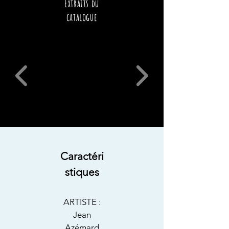
Extraits du
Tarifs
catalogue
Commander
Bon de commande
Caractéri
stiques
ARTISTE :
Jean
Azémard