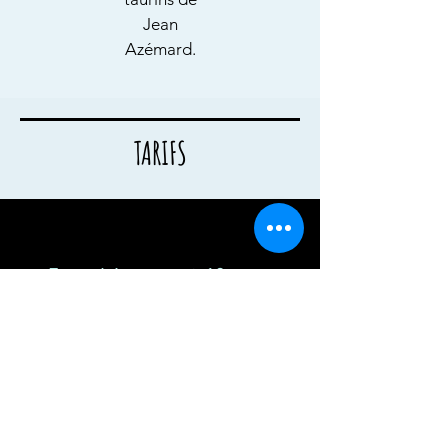
Jean
Azémard.
TARIFS
Exemplaire courant: 10
euros
Frais de port: 2
euros
Partenaires