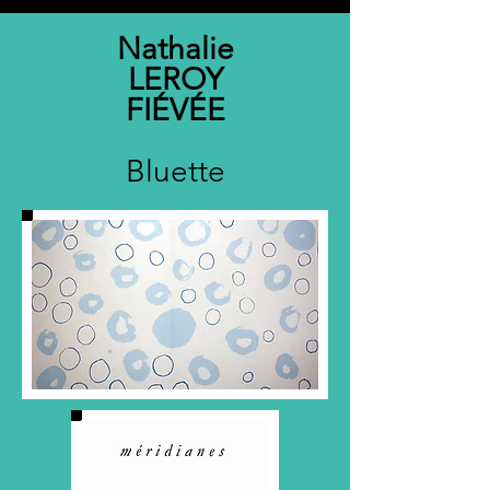
Nathalie
LEROY
FIÉVÉE
Bluette