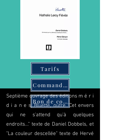
Tarifs
Commander
Septième ouvrage des éditions m é r i
Bon de commande
d i a n e s, Bluette, outre "Cet envers
qui ne s'attend qu'à quelques
endroits..." texte de Daniel Dobbels, et
"La couleur descellée" texte de Hervé