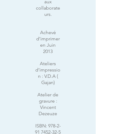
aux
collaborate
urs.
Achevé
d’imprimer
en Juin
2013
Ateliers
d’impressio
n : V.D.A (
Gajan)
Atelier de
gravure :
Vincent
Dezeuze
ISBN:
978-2-
91 7452-32-5