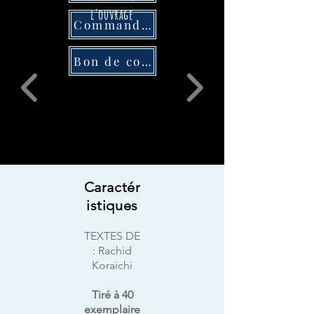
l'ouvrage
Commander
Bon de commande
Caractér
istiques
TEXTES DE
:
Rachid
Koraichi
Tiré à 40
exemplaire