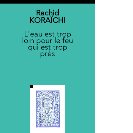
Rachid
KORAÏCHI
L'eau est trop
loin pour le feu
qui est trop
près