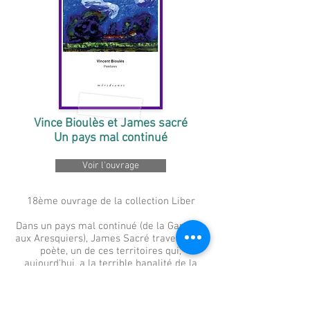
Vince Bioulès et James sacré
Un pays mal continué
Voir l'ouvrage
18ème ouvrage de la collection Liber
Dans un pays mal continué (de la Gardiole
aux Aresquiers), James Sacré traverse, en
poète, un de ces territoires qui,
aujourd'hui, a la terrible banalité de la
désolation - abandonnés, pollués, ruinés.
Mais ne pouvant s'y résigner, il continue
d'y chercher des jardins - ceux qui s'y